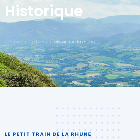
Historique
home
/
la rhune
/
historique la rhune
LE PETIT TRAIN DE LA RHUNE